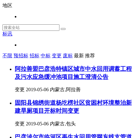
地区
标讯
不限
预招标
招标
中标
变更
废标
最新
推荐
阿拉善盟巴彦浩特镇区城市中水回用调蓄工程
及污水应急缓冲池项目施工澄清公告
变更
2019-05-06
内蒙古,阿拉善
固阳县锦绣街道杨圪楞社区贫困村环境整治新
建旱厕项目开标时间变更
变更
2019-05-06
内蒙古,包头
巴彦淖尔市临河区再生水回用管网东线支管道