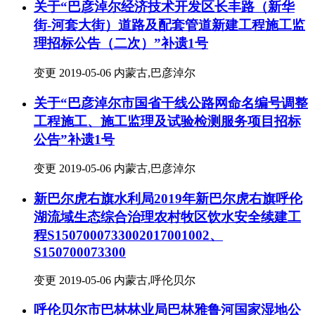
关于“巴彦淖尔经济技术开发区长丰路（新华
街-河套大街）道路及配套管道新建工程施工监
理招标公告（二次）”补遗1号
变更
2019-05-06
内蒙古,巴彦淖尔
关于“巴彦淖尔市国省干线公路网命名编号调整
工程施工、施工监理及试验检测服务项目招标
公告”补遗1号
变更
2019-05-06
内蒙古,巴彦淖尔
新巴尔虎右旗水利局2019年新巴尔虎右旗呼伦
湖流域生态综合治理农村牧区饮水安全续建工
程S1507000733002017001002、
S150700073300
变更
2019-05-06
内蒙古,呼伦贝尔
呼伦贝尔市巴林林业局巴林雅鲁河国家湿地公