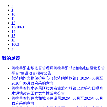
«
1
10
11
12
13/1063
14
15
16
1063
»
我的足迹
阿拉善盟市场监督管理局阿拉善盟“加油站诚信经营监管
平台”建设项目招标公告
额济纳旗文物保护中心（额济纳博物馆）2026年05月至
2026年06月政府采购意向
阿拉善右旗水务局阿拉善右旗雅布赖镇巴彦笋布日嘎查
水源地改造工程竞争性磋商公告
阿拉善右旗住房和城乡建设局2026年05月至2026年06月
政府采购意向