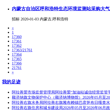
内蒙古自治区呼和浩特生态环境监测站采购大气
招标
2020-01-03
内蒙古,呼和浩特
«
1
17360
17361
17362
17363/21761
17364
17365
17366
21761
»
我的足迹
阿拉善盟市场监督管理局阿拉善盟“加油站诚信经营监管
额济纳旗文物保护中心（额济纳博物馆）2026年05月至20
阿拉善右旗水务局阿拉善右旗雅布赖镇巴彦笋布日嘎查水
阿拉善右旗住房和城乡建设局2026年05月至2026年06月