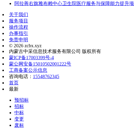
阿拉善右旗雅布赖中心卫生院医疗服务与保障能力提升项
关于我们
服务项目
操作流程
办事指引
免责申明
© 2026 zcbx.xyz
内蒙古中采信息技术服务有限公司 版权所有
蒙ICP备17003399号-4
蒙公网安备15010502001222号
工商备案公示信息
咨询电话：
15548762345
首页
最新
预招标
招标
中标
变更
废标