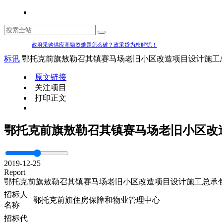
政府采购供应商融资难题怎么破？政采贷为您解忧！
标讯
鄂托克前旗敖勒召其镇赛马场老旧小区改造项目设计施工
原文链接
关注项目
打印正文
鄂托克前旗敖勒召其镇赛马场老旧小区改
2019-12-25
Report
鄂托克前旗敖勒召其镇赛马场老旧小区改造项目设计施工总承
招标人
鄂托克前旗住房保障和物业管理中心
名称
招标代