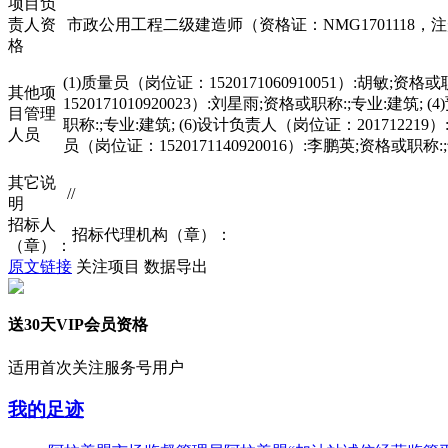
项目负
责人资
市政公用工程二级建造师（资格证：NMG1701118，注册证：
格
(1)质量员（岗位证：1520171060910051）:胡敏;资格
其他项
1520171010920023）:刘星雨;资格或职称:;专业:建筑; 
目管理
职称:;专业:建筑; (6)设计负责人（岗位证：20171221
人员
员（岗位证：1520171140920016）:李鹏英;资格或职称:
其它说
//
明
招标人
招标代理机构（章）：
（章）：
原文链接
关注项目
数据导出
送30天VIP会员资格
适用首次关注服务号用户
我的足迹