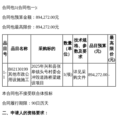
合同包1(合同包一):
合同包预算金额：894,272.00元
合同包最高限价：894,272.00元
最
技术规
品
数量
高
格、参
品目预算
目
品目名称
采购标的
（单
限
数及要
(元)
号
位）
价
求
(元)
2025年兴和县张
B02130199
皋镇头号村委会
详见采
1-
其他市政公
1(项)
894,272.00
-
1
冲毁道路桥梁建
购文件
用设施施工
设项目
本合同包不接受联合体投标
合同履行期限：90日历天
二、申请人的资格要求：