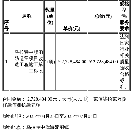
规格
数量
型
名称
(单
总价(元)
号/
序
位)
服务
号
单价(元)
要求
达到
国家
行业
乌拉特中旗消
相关
防遗留项目改
1
1(项)
￥2,728,484.00
￥2,728,484.00
质量
造工程施工第
验收
二标段
合格
标
准。
合同金额： 2,728,484.00元，大写(人民币)：贰佰柒拾贰万捌
仟肆佰捌拾肆元整
履约期限：2025年04月25日至2025年07月04日
履约地点：乌拉特中旗海流图镇