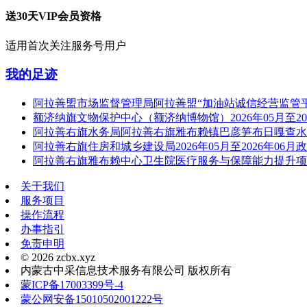
送30天VIP会员资格
适用首次关注服务号用户
我的足迹
阿拉善盟市场监督管理局阿拉善盟“加油站诚信经营监管
额济纳旗文物保护中心（额济纳博物馆）2026年05月至20
阿拉善右旗水务局阿拉善右旗雅布赖镇巴彦笋布日嘎查水
阿拉善右旗住房和城乡建设局2026年05月至2026年06月
阿拉善右旗雅布赖中心卫生院医疗服务与保障能力提升项
关于我们
服务项目
操作流程
办事指引
免责申明
© 2026 zcbx.xyz
内蒙古中采信息技术服务有限公司 版权所有
蒙ICP备17003399号-4
蒙公网安备15010502001222号