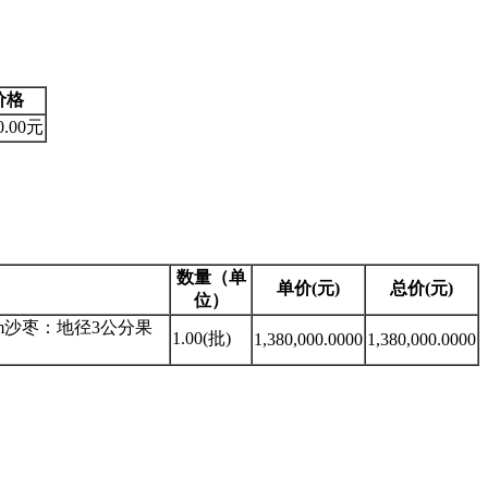
价格
00.00元
数量（单
单价(元)
总价(元)
位）
m沙枣：地径3公分果
1.00(批)
1,380,000.0000
1,380,000.0000