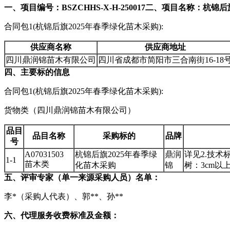
一、项目编号：BSZCHHS-X-H-250017
二、项目名称：杭锦后旗
合同包1(杭锦后旗2025年春季绿化苗木采购):
供应商名称
供应商地址
四川鼎润锦苗木有限公司
四川省成都市简阳市三合南街16-18
四、主要标的信息
合同包1(杭锦后旗2025年春季绿化苗木采购):
货物类（四川鼎润锦苗木有限公司）
品目
品目名称
采购标的
品牌
号
A07031503
杭锦后旗2025年春季绿
鼎润
详见2.技术
1-1
苗木类
化苗木采购
锦
树：3cm以
五、评审专家（单一来源采购人员）名单：
李*（采购人代表）、郭**、孙**
六、代理服务收费标准及金额：