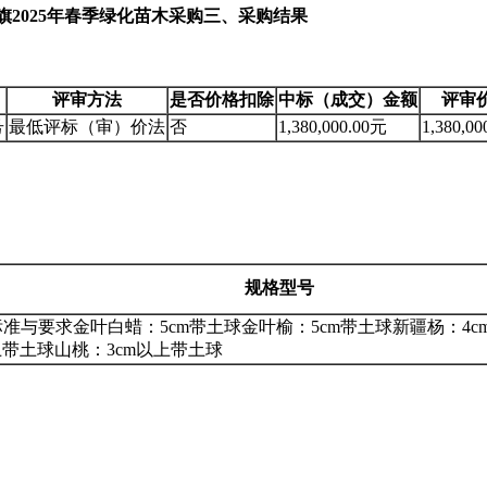
2025年春季绿化苗木采购
三、采购结果
评审方法
是否价格扣除
中标（成交）金额
评审
号
最低评标（审）价法
否
1,380,000.00元
1,380,0
规格型号
标准与要求金叶白蜡：5cm带土球金叶榆：5cm带土球新疆杨：4c
上带土球山桃：3cm以上带土球