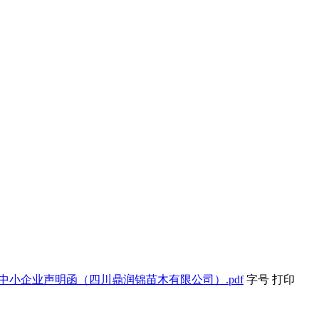
中小企业声明函（四川鼎润锦苗木有限公司）.pdf
字号
打印