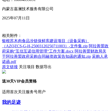
内蒙古嘉澜技术服务有限公司
2025年07月11日
相关附件：
银根苏木肉食品冷链保鲜库建设项目（设备采购）
（AZQZCS-G-H-25003120250711003）-文件集.zip
阿拉善盟政
府采购“互信互诺信用管理”工作方案.docx
阿拉善盟财政局关
于阿拉善盟政府采购合同融资政策告知函的通知.zip
采购人承
诺函.pdf
原文链接
关注项目
数据导出
送30天VIP会员资格
适用首次关注服务号用户
我的足迹