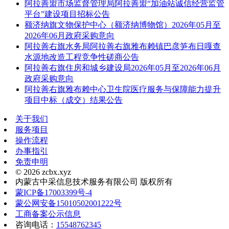
阿拉善盟市场监督管理局阿拉善盟“加油站诚信经营监管
平台”建设项目招标公告
额济纳旗文物保护中心（额济纳博物馆）2026年05月至
2026年06月政府采购意向
阿拉善右旗水务局阿拉善右旗雅布赖镇巴彦笋布日嘎查
水源地改造工程竞争性磋商公告
阿拉善右旗住房和城乡建设局2026年05月至2026年06月
政府采购意向
阿拉善右旗雅布赖中心卫生院医疗服务与保障能力提升
项目中标（成交）结果公告
关于我们
服务项目
操作流程
办事指引
免责申明
© 2026 zcbx.xyz
内蒙古中采信息技术服务有限公司 版权所有
蒙ICP备17003399号-4
蒙公网安备15010502001222号
工商备案公示信息
咨询电话：
15548762345