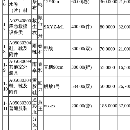
条
12*30m
60.00(卷)
360.0000
21,60
6
水卷
鸣
布
（片）材
顺
救
A02340800
行
1-
应急救援
生
400.00(件)
SXYZ-M1
80.0000
32,00
7
一
设备类
衣
舟
A05030304
雨
春
1-
鞋、靴及
野战
300.00(双)
70.0000
21,00
8
靴
和
附件
A05030699
雨
春
1-
其他室外
直柄90cm
300.00(把)
55.0000
16,50
9
伞
和
装具
A05030304
黄
回
1-
鞋、靴及
胶
解放1号
534.00(双)
50.0000
26,70
10
力
附件
鞋
迷
燕
A05030303
1-
彩
wx-zx
200.00(套)
185.0000
37,00
11
普通服装
王
服
分
体