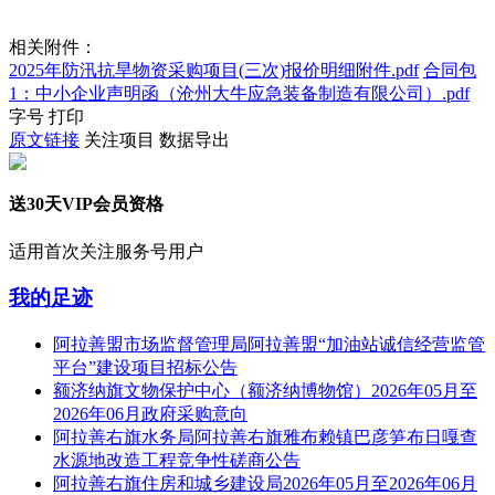
相关附件：
2025年防汛抗旱物资采购项目(三次)报价明细附件.pdf
合同包
1：中小企业声明函（沧州大牛应急装备制造有限公司）.pdf
字号
打印
原文链接
关注项目
数据导出
送30天VIP会员资格
适用首次关注服务号用户
我的足迹
阿拉善盟市场监督管理局阿拉善盟“加油站诚信经营监管
平台”建设项目招标公告
额济纳旗文物保护中心（额济纳博物馆）2026年05月至
2026年06月政府采购意向
阿拉善右旗水务局阿拉善右旗雅布赖镇巴彦笋布日嘎查
水源地改造工程竞争性磋商公告
阿拉善右旗住房和城乡建设局2026年05月至2026年06月