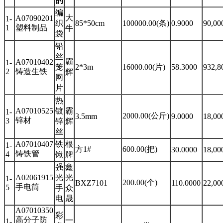
的
编
大
A07090201
1-
织
85*50cm
100000.00(条)
0.9000
90,00
1
塑料制品
牛
袋
铅
丝
霸
A07010402
1-
笼
2*3m
16000.00(片)
58.3000
932,8
2
铸造生铁
辉
网
片
热
A07010525
镀
霸
1-
2000.00(公斤)
3.5mm
9.0000
18,00
锌材
3
锌
辉
丝
A07010407
铁
根
1-
方1#
600.00(把)
30.0000
18,00
铸铁管
4
锹
牌
强
鑫
A02061915
光
光
1-
200.00(个)
BXZ7101
110.0000
22,00
手电筒
5
手
众
电
晟
A07010350
彩
高分子防
一
1-