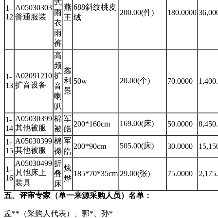
式
燕
688斜纹桃皮
A05030303
1-
雨
200.00(件)
180.0000
36,00
12
普通服装
王
绒
衣
雨
裤
高
频
鑫
A02091210
扩
1-
利
20.00(个)
50w
70.0000
1,400
扩音设备
13
音
景
喇
叭
A05030399
棉
军
1-
169.00(床)
200*160cm
50.0000
8,450
其他被服
14
被
皓
A05030399
棉
军
1-
505.00(床)
200*90cm
30.0000
15,15
其他被服
15
褥
皓
A05030499
折
炫
1-
其他床上
叠
185*70*35cm
29.00(张)
75.0000
2,175
16
烨
装具
床
五、评审专家（单一来源采购人员）名单：
孟**（采购人代表）、郭*、孙*