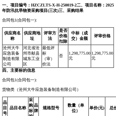
一、项目编号：HZCZLTS-X-H-250019-2
二、项目名称：2025
年防汛抗旱物资采购项目(三次)
三、采购结果
合同包1(合同包一):
是否
供应商名
供应商地
评审方
中标（成
价格
评审价格
称
址
法
交）金额
扣除
沧州大牛
河北省沧
最低评
应急装备
州市献县
标
1,298,775.00
1,298,775.00
否
元
元
制造有限
城东工业
（审）
公司
区
价法
四、主要标的信息
合同包1(合同包一):
货物类（沧州大牛应急装备制造有限公司）
采
品
购
品
数量（单
目
品目名称
规格型号
单价(元)
总价
标
牌
位）
号