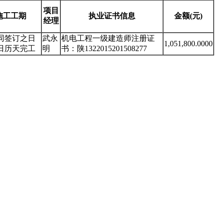
项目
施工工期
执业证书信息
金额(元)
经理
同签订之日
武永
机电工程一级建造师注册证
1,051,800.0000
0日历天完工
明
书：陕1322015201508277