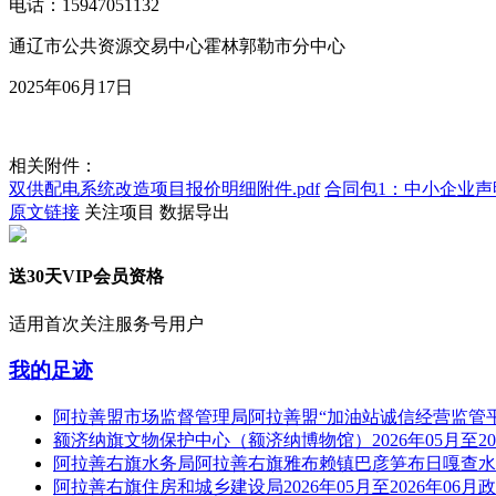
电话：15947051132
通辽市公共资源交易中心霍林郭勒市分中心
2025年06月17日
相关附件：
双供配电系统改造项目报价明细附件.pdf
合同包1：中小企业声
原文链接
关注项目
数据导出
送30天VIP会员资格
适用首次关注服务号用户
我的足迹
阿拉善盟市场监督管理局阿拉善盟“加油站诚信经营监管
额济纳旗文物保护中心（额济纳博物馆）2026年05月至20
阿拉善右旗水务局阿拉善右旗雅布赖镇巴彦笋布日嘎查水
阿拉善右旗住房和城乡建设局2026年05月至2026年06月