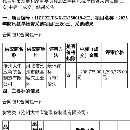
扎兰屯市发展和改革委员会2025年防汛抗旱物资采购项目(三
次)中标（成交）结果公告
一、项目编号：HZCZLTS-X-H-250019-2
二、项目名称：2025
年防汛抗旱物资采购项目(三次)
三、采购结果
合同包1(合同包一):
是否
供应商名
供应商地
评审方
中标（成
价格
评审价格
称
址
法
交）金额
扣除
沧州大牛
河北省沧
最低评
应急装备
州市献县
标
1,298,775.00
1,298,775.00
否
元
元
制造有限
城东工业
（审）
公司
区
价法
四、主要标的信息
合同包1(合同包一):
货物类（沧州大牛应急装备制造有限公司）
采
品