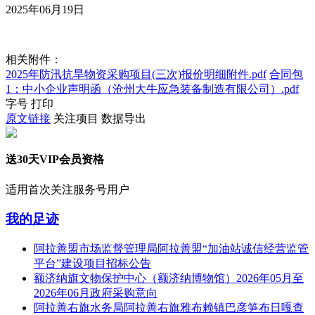
2025年06月19日
相关附件：
2025年防汛抗旱物资采购项目(三次)报价明细附件.pdf
合同包
1：中小企业声明函（沧州大牛应急装备制造有限公司）.pdf
字号
打印
原文链接
关注项目
数据导出
送30天VIP会员资格
适用首次关注服务号用户
我的足迹
阿拉善盟市场监督管理局阿拉善盟“加油站诚信经营监管
平台”建设项目招标公告
额济纳旗文物保护中心（额济纳博物馆）2026年05月至
2026年06月政府采购意向
阿拉善右旗水务局阿拉善右旗雅布赖镇巴彦笋布日嘎查