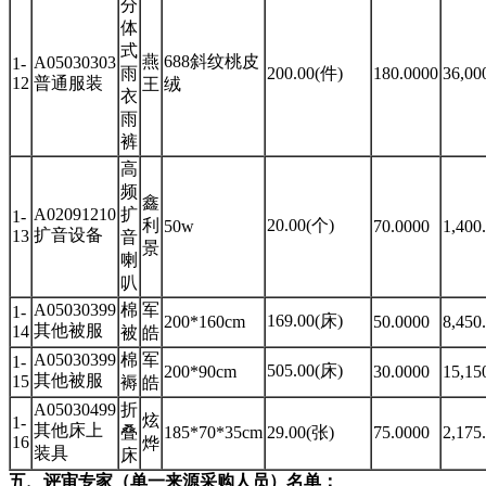
分
体
式
燕
688斜纹桃皮
A05030303
1-
雨
200.00(件)
180.0000
36,00
12
普通服装
王
绒
衣
雨
裤
高
频
鑫
A02091210
扩
1-
利
20.00(个)
50w
70.0000
1,400
扩音设备
13
音
景
喇
叭
A05030399
棉
军
1-
169.00(床)
200*160cm
50.0000
8,450
其他被服
14
被
皓
A05030399
棉
军
1-
505.00(床)
200*90cm
30.0000
15,15
其他被服
15
褥
皓
A05030499
折
炫
1-
其他床上
叠
185*70*35cm
29.00(张)
75.0000
2,175
16
烨
装具
床
五、评审专家（单一来源采购人员）名单：