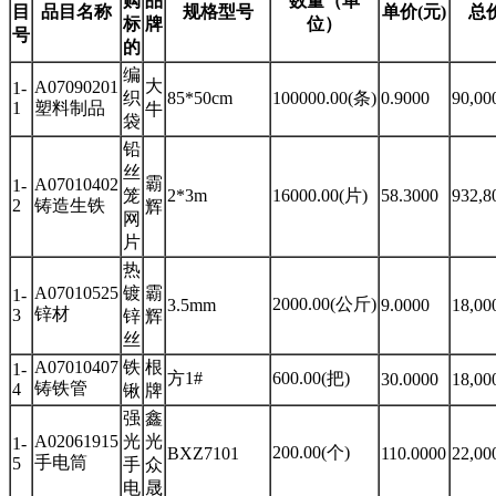
购
品
数量（单
目
品目名称
规格型号
单价(元)
总价
标
牌
位）
号
的
编
大
A07090201
1-
织
85*50cm
100000.00(条)
0.9000
90,00
1
塑料制品
牛
袋
铅
丝
霸
A07010402
1-
笼
2*3m
16000.00(片)
58.3000
932,8
2
铸造生铁
辉
网
片
热
A07010525
镀
霸
1-
2000.00(公斤)
3.5mm
9.0000
18,00
锌材
3
锌
辉
丝
A07010407
铁
根
1-
方1#
600.00(把)
30.0000
18,00
铸铁管
4
锹
牌
强
鑫
A02061915
光
光
1-
200.00(个)
BXZ7101
110.0000
22,00
手电筒
5
手
众
电
晟