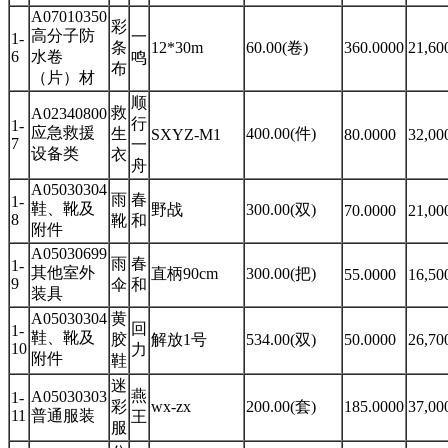
A07010350
彩
高分子防
一
1-
条
12*30m
60.00(卷)
360.0000
21,60
6
水卷
鸣
布
（片）材
顺
救
A02340800
行
1-
应急救援
生
400.00(件)
SXYZ-M1
80.0000
32,00
7
一
设备类
衣
舟
A05030304
雨
春
1-
鞋、靴及
野战
300.00(双)
70.0000
21,00
8
靴
和
附件
A05030699
雨
春
1-
其他室外
直柄90cm
300.00(把)
55.0000
16,50
9
伞
和
装具
A05030304
黄
回
1-
鞋、靴及
胶
解放1号
534.00(双)
50.0000
26,70
10
力
附件
鞋
迷
燕
A05030303
1-
彩
wx-zx
200.00(套)
185.0000
37,00
11
普通服装
王
服