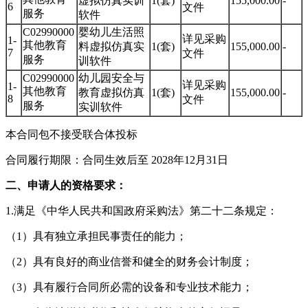
虚拟仿真实训
1(套)
155,000.00
-
6
文件
服务
软件
C02990000
婴幼儿生活照
详见采购
1-
其他教育
料虚拟仿真实
1(套)
155,000.00
-
7
文件
服务
训软件
C02990000
幼儿园安全与
详见采购
1-
其他教育
教育虚拟仿真
1(套)
155,000.00
-
8
文件
服务
实训软件
本合同包不接受联合体投标
合同履行期限：合同生效后至 2028年12月31日
二、申请人的资格要求：
1.满足《中华人民共和国政府采购法》第二十二条规定：
（1）具有独立承担民事责任的能力；
（2）具有良好的商业信誉和健全的财务会计制度；
（3）具有履行合同所必需的设备和专业技术能力；