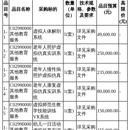
品
数量
技术规
高
品目预算
目
品目名称
采购标的
（单
格、参数
限
(元)
号
位）
及要求
价
(元)
C02990000
虚拟人体解剖
详见采购
1-
其他教育
1(套)
49,600.00
-
1
系统
文件
服务
C02990000
老年人照护虚
详见采购
1-
其他教育
拟仿真实训系
1(套)
250,000.00
-
2
文件
服务
统
C02990000
老年人慢性病
详见采购
1-
其他教育
1(套)
235,000.00
-
3
照护虚拟仿真
文件
服务
C02990000
老年人康复虚
详见采购
1-
其他教育
拟仿真实训系
1(套)
80,000.00
-
4
文件
服务
统
C02990000
虚拟师范生教
详见采购
1-
其他教育
学技能训练
1(套)
150,000.00
-
5
文件
服务
VR系统
C02990000
幼儿一日活动
详见采购
1-
其他教育