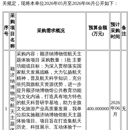
关规定，现将本单位2026年05月至2026年06月公开如下：
采
购
预计
序
项
预算金额
备
采购需求概况
采购
号
目
(万元)
注
时间
名
称
采购内容：额济纳博物馆航天主
题体验项目 采购数量：1批 主要
功能或目标：为深入贯彻落实国
额
家航天发展战略，大力弘扬航天
济
精神，普及航天科学知识，充分
纳
依托我旗航天资源优势，进一步
博
提升额济纳博物馆公共教育功能
物
与文化内涵，打造具有地方特色
馆
的航天科普研学基地，助力全旗
2026
航
年06
1
文化旅游产业高质量发展，我单
400.000000
无
天
月
位拟实施额济纳博物馆航天主题
主
体验项目。项目旨在打造集航天
题
历史、科技展示、互动体验于一
体