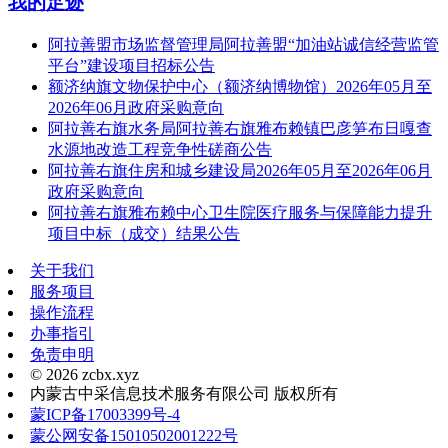
我的足迹
阿拉善盟市场监督管理局阿拉善盟“加油站诚信经营监管
平台”建设项目招标公告
额济纳旗文物保护中心（额济纳博物馆）2026年05月至
2026年06月政府采购意向
阿拉善右旗水务局阿拉善右旗雅布赖镇巴彦笋布日嘎查
水源地改造工程竞争性磋商公告
阿拉善右旗住房和城乡建设局2026年05月至2026年06月
政府采购意向
阿拉善右旗雅布赖中心卫生院医疗服务与保障能力提升
项目中标（成交）结果公告
关于我们
服务项目
操作流程
办事指引
免责申明
© 2026 zcbx.xyz
内蒙古中采信息技术服务有限公司 版权所有
蒙ICP备17003399号-4
蒙公网安备15010502001222号