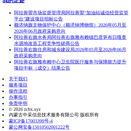
我的足迹
阿拉善盟市场监督管理局阿拉善盟“加油站诚信经营监管
平台”建设项目招标公告
额济纳旗文物保护中心（额济纳博物馆）2026年05月至
2026年06月政府采购意向
阿拉善右旗水务局阿拉善右旗雅布赖镇巴彦笋布日嘎查
水源地改造工程竞争性磋商公告
阿拉善右旗住房和城乡建设局2026年05月至2026年06月
政府采购意向
阿拉善右旗雅布赖中心卫生院医疗服务与保障能力提升
项目中标（成交）结果公告
关于我们
服务项目
操作流程
办事指引
免责申明
© 2026 zcbx.xyz
内蒙古中采信息技术服务有限公司 版权所有
蒙ICP备17003399号-4
蒙公网安备15010502001222号