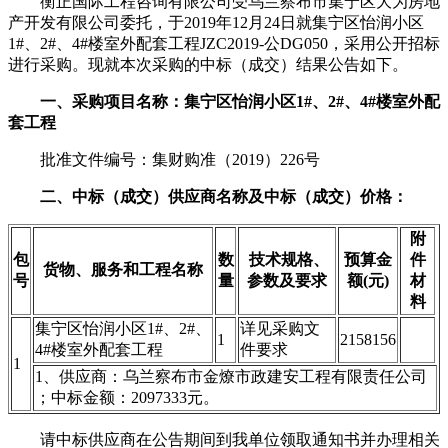
衡正国际工程咨询有限公司受乌兰察布市集宁区大为房地
产开发有限公司委托，于2019年12月24日就集宁区怡润小区
1#、2#、4#楼室外配套工程JZC2019-公DG050，采用公开招标
进行采购。现就本次采购的中标（成交）结果公告如下。
一、采购项目名称：集宁区怡润小区1#、2#、4#楼室外配
套工程
批准文件编号：集财购准（2019）226号
二、中标（成交）供应商名称及中标（成交）价格：
附
包
数
技术规格、
预算金
件
货物、服务和工程名称
号
量
参数及要求
额(元)
材
料
集宁区怡润小区1#、2#、
详见采购文
1
2158156
4#楼室外配套工程
件要求
1
1、供应商：乌兰察布市金燎市政建安工程有限责任公司
；中标金额：2097333元。
请中标供应商在公告期间到我单位领取通知书并办理相关