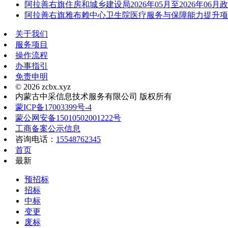
阿拉善右旗住房和城乡建设局2026年05月至2026年06月
阿拉善右旗雅布赖中心卫生院医疗服务与保障能力提升项
关于我们
服务项目
操作流程
办事指引
免责申明
© 2026 zcbx.xyz
内蒙古中采信息技术服务有限公司 版权所有
蒙ICP备17003399号-4
蒙公网安备15010502001222号
工商备案公示信息
咨询电话：
15548762345
首页
最新
预招标
招标
中标
变更
废标