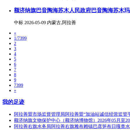
额济纳旗巴音陶海苏木人民政府巴音陶海苏木玛
中标
2026-05-09
内蒙古,阿拉善
«
1/7399
2
3
4
5
6
7
8
9
7399
»
我的足迹
阿拉善盟市场监督管理局阿拉善盟“加油站诚信经营监管
额济纳旗文物保护中心（额济纳博物馆）2026年05月至20
阿拉善右旗水务局阿拉善右旗雅布赖镇巴彦笋布日嘎查水