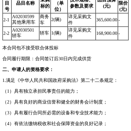
目
品目名称
（单
限价
标的
参数及要求
(元)
号
位）
(元)
A02030599
商务
详见采购文
2(辆)
2-1
365,600.00
-
其他乘用车
车
件
A02030501
详见采购文
轿车
1(辆)
2-2
168,900.00
-
轿车
件
本合同包不接受联合体投标
合同履行期限：合同签订后30日内完成供货
二、申请人的资格要求：
1.满足《中华人民共和国政府采购法》第二十二条规定：
（1）具有独立承担民事责任的能力；
（2）具有良好的商业信誉和健全的财务会计制度；
（3）具有履行合同所必需的设备和专业技术能力；
（4）有依法缴纳税收和社会保障资金的良好记录；