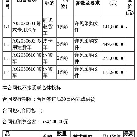
标的
参数及要求
(元)
号
位）
价
(元)
厢式
A02030601 厢
详见采购文
1-1
载货
1(辆)
141,800.00
-
式专用汽车
件
车
A02030603 多
皮卡
详见采购文
3(辆)
1-2
449,400.00
-
用途货车
车
件
A02030610 警
运警
详见采购文
2(辆)
1-3
278,600.00
-
车
车
件
A02030610 警
运警
详见采购文
1(辆)
1-4
173,900.00
-
车
车
件
本合同包不接受联合体投标
合同履行期限：合同签订后30日内完成供货
合同包2(合同包二):
合同包预算金额：534,500.00元
品
数量
最高
采购
技术规格、
品目预算