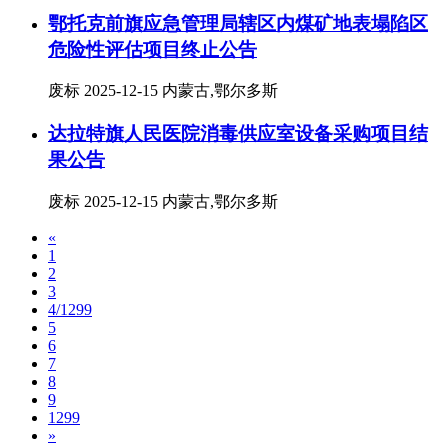
鄂托克前旗应急管理局辖区内煤矿地表塌陷区
危险性评估项目终止公告
废标
2025-12-15
内蒙古,鄂尔多斯
达拉特旗人民医院消毒供应室设备采购项目结
果公告
废标
2025-12-15
内蒙古,鄂尔多斯
«
1
2
3
4/1299
5
6
7
8
9
1299
»